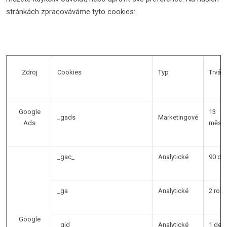
stránkách zpracováváme tyto cookies:
Zdroj
Cookies
Typ
Trvání
Google
13
_gads
Marketingové
Ads
měsíc
_gac_
Analytické
90 dn
_ga
Analytické
2 roky
Google
_gid
Analytické
1 den