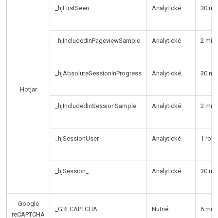
_hjFirstSeen
Analytické
30 mi
_hjIncludedInPageviewSample
Analytické
2 minu
_hjAbsoluteSessionInProgress
Analytické
30 mi
Hotjar
_hjIncludedInSessionSample
Analytické
2 minu
_hjSessionUser
Analytické
1 rok
_hjSession_
Analytické
30 mi
Google
_GRECAPTCHA
Nutné
6 měs
reCAPTCHA