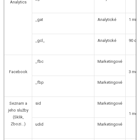
Analytics
_gat
Analytické
1 min
_gcl_
Analytické
90 dn
_fbc
Marketingové
Facebook
3 měs
_fbp
Marketingové
Seznam a
sid
Marketingové
jeho služby
1 měs
(Sklik,
Zbozi...)
udid
Marketingové