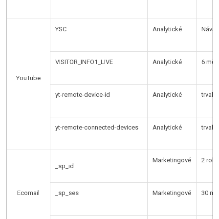
YSC
Analytické
Návšt
VISITOR_INFO1_LIVE
Analytické
6 měs
YouTube
yt-remote-device-id
Analytické
trvalé
yt-remote-connected-devices
Analytické
trvalé
Marketingové
2 rok
_sp_id
Ecomail
_sp_ses
Marketingové
30 mi