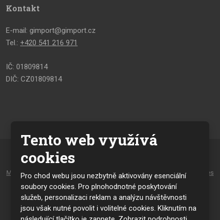
Kontakt
E-mail: gimport@gimport.cz
Tel.:
+420 541 216 971
IČ: 01809814
DIČ: CZ01809814
Tento web využívá
cookies
© 2026, vytvořila eBRÁNA s.r.o.
Mapa stránek
|
Podmínky použití
|
Zásady pro používání souborů cookies
Pro chod webu jsou nezbytně aktivovány esenciální
a osobních údajů
soubory cookies. Pro plnohodnotné poskytování
služeb, personalizaci reklam a analýzu návštěvnosti
VYROBILA
jsou však nutné povolit i volitelné cookies. Kliknutím na
následující tlačítko je zapnete.
Zobrazit podrobnosti