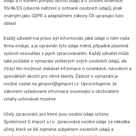
údajů a o volném pohybu těchto údajů a o zrušení směrnice
95/46/ES (obecné nařízení o ochraně osobních údajů), jinak
známým jako GDPR a adaptačními zákony ČR upravující tuto
oblast.
Každý uživatel má právo být informován, jaké údaje o něm naše
firma eviduje, a je oprávněn tyto údaje měnit, případně písemně
vyslovit nesouhlas s jejich zpracováváním. Každý uživatel může
také požádat o vymazání veškerých svých osobních údajů, ale
ztrácí tím možnost získávat informace o novinkách, návodech a
speciálních akcích pro věrné klienty. Žádost o vymazání je
možné zaslat na gimport@gimport.cz. Upozorňujeme, že
zákonem vyžadované informace související s obchodními
vztahy uchovávat musíme.
Účely zpracování, pro které jsou osobní údaje určeny:
Společnost G Import s.r.o. zpracovává osobní údaje za několika
účely, které se liší zejména subjektem osobních údajů a