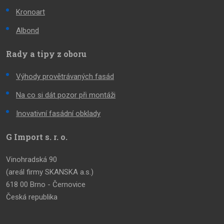
Kronoart
Albond
Rady a tipy z oboru
Výhody provětrávaných fasád
Na co si dát pozor při montáži
Inovativní fasádní obklady
G Import s. r. o.
Vinohradská 90
(areál firmy SKANSKA a.s.)
618 00 Brno - Černovice
Česká republika