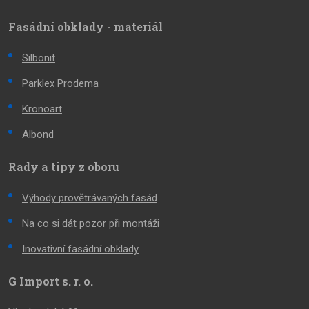
Fasádní obklady - materiál
Silbonit
Parklex Prodema
Kronoart
Albond
Rady a tipy z oboru
Výhody provětrávaných fasád
Na co si dát pozor při montáži
Inovativní fasádní obklady
G Import s. r. o.