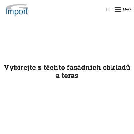
Fasády
a
fasádní
desky
od
Vybírejte z těchto fasádních obkladů
G
a teras
Import
spol.
s
r.o.