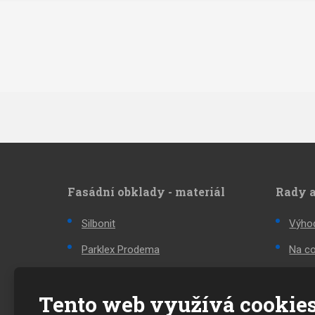
Fasádní obklady - materiál
Rady a
Silbonit
Výhod
Parklex Prodema
Na co
Kronoart
Inova
Tento web využívá cookie
Albond