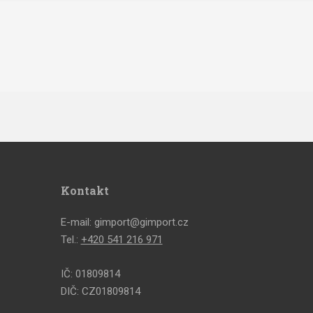
Kontakt
E-mail: gimport@gimport.cz
Tel.:
+420 541 216 971
IČ: 01809814
DIČ: CZ01809814