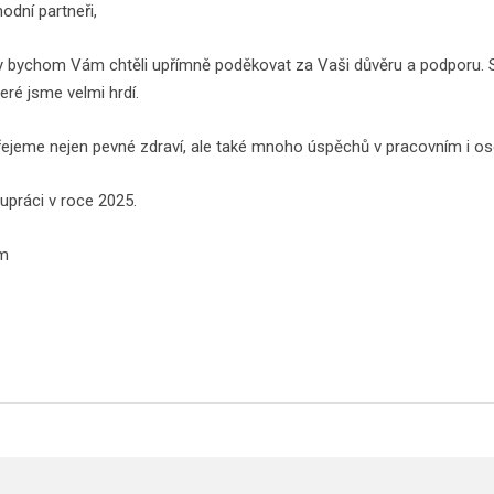
odní partneři,
my bychom Vám chtěli upřímně poděkovat za Vaši důvěru a podporu. 
eré jsme velmi hrdí.
jeme nejen pevné zdraví, ale také mnoho úspěchů v pracovním i os
upráci v roce 2025.
em