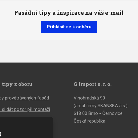
Fasádní tipy a inspirace na váš e-mail
Přihlásit se k odběru
 tipy z oboru
G Import s. r. o.
y provětrávaných fasád
Vinohradská 90
(areál firmy SKANSKA a.s.)
 si dát pozor při montáži
618 00 Brno - Černovice
tivní fasádní obklady
Česká republika
s