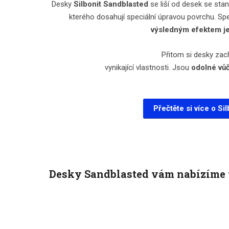
Desky
Silbonit
Sandblasted
se liší od desek se st
kterého dosahují speciální úpravou povrchu. Spe
výsledným efektem j
Přitom si desky zac
vynikající vlastnosti. Jsou
odolné vůč
Přečtěte si více o Si
Desky Sandblasted vám nabízíme 