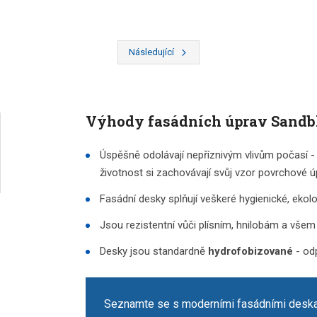
Následující
Předchozí
Výhody fasádních úprav Sandb
Úspěšně odolávají nepříznivým vlivům počasí - 
životnost si zachovávají svůj vzor povrchové ú
Fasádní desky splňují veškeré hygienické, ekol
Jsou rezistentní vůči plísním, hnilobám a vše
Desky jsou standardně
hydrofobizované
- odp
Seznamte se s moderními fasádními deska