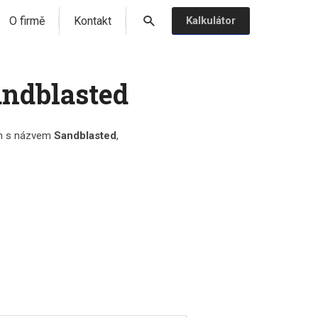
O firmě
Kontakt
Kalkulátor
andblasted
ch s názvem
Sandblasted
,