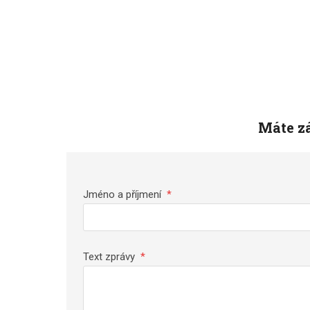
Máte zá
Jméno a příjmení
*
Text zprávy
*