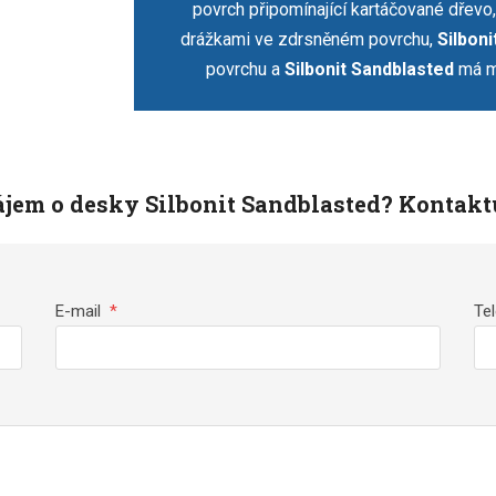
povrch připomínající kartáčované dřevo
drážkami ve zdrsněném povrchu,
Silboni
povrchu a
Silbonit Sandblasted
má m
jem o desky Silbonit Sandblasted? Kontakt
E-mail
*
Te