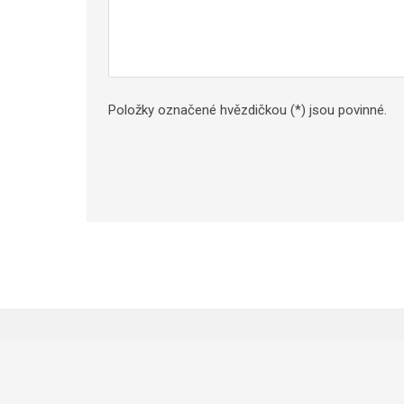
Položky označené hvězdičkou (*) jsou povinné.
Formulář
se
nepodařilo
odeslat.