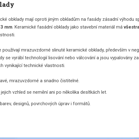
lady
é obklady mají oproti jiným obkladům na fasády zásadní výhodu spoč
d 3 mm
. Keramické fasádní obklady jako stavební materiál má
všestr
stnosti.
e používají mrazuvzdorné slinuté keramické obklady, především v ne
dy se vyrábí technologií lisování nebo válcování a jsou vypalovány 
ch vynikající technické vlastnosti.
vé, mrazuvzdorné a snadno čistitelné.
jejich vzhled se nemění ani po několika desítkách let.
 barev, designů, povrchových úprav i formátů.