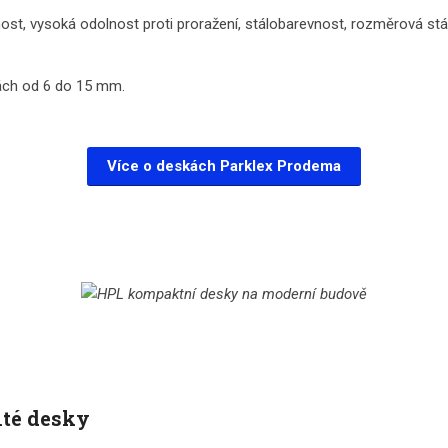
t, vysoká odolnost proti proražení, stálobarevnost, rozměrová stál
kách od 6 do 15 mm.
Více o deskách Parklex Prodema
té desky