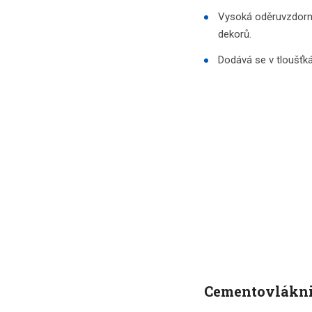
Vysoká oděruvzdornos
dekorů.
Dodává se v tloušť
Cementovlákni