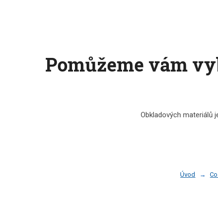
Pomůžeme vám vybra
Obkladových materiálů je
Úvod
Co