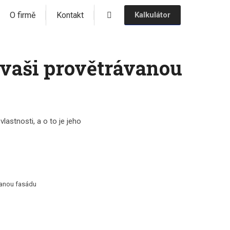
O firmě
Kontakt
Kalkulátor
 vaši provětrávanou
lastnosti, a o to je jeho
vanou fasádu