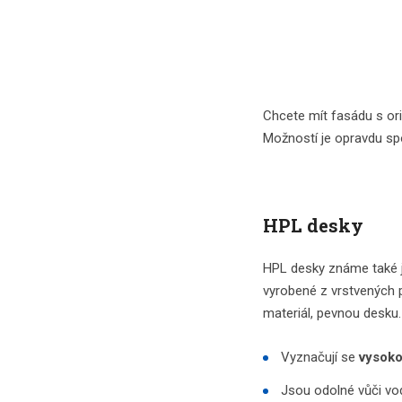
Chcete mít fasádu s ori
Možností je opravdu sp
HPL desky
HPL desky známe také j
vyrobené z vrstvených p
materiál, pevnou desku.
Vyznačují se
vysoko
Jsou odolné vůči vod