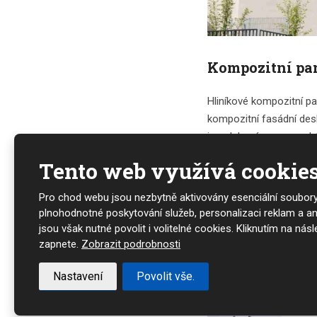
Kompozitní pa
Hliníkové kompozitní pa
kompozitní fasádní desk
jsou lakovány za vysoké
Tento web využívá cookie
Nabízí se v různých ba
mají třídy požární odoln
Pro chod webu jsou nezbytně aktivovány esenciální soubory
reklamním sektoru, fir
plnohodnotné poskytování služeb, personalizaci reklam a a
mnoha dalších oborech
jsou však nutné povolit i volitelné cookies. Kliknutím na násled
zapnete.
Zobrazit podrobnosti
Nastavení
Povolit vše.