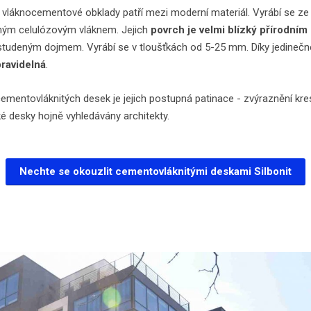
 vláknocementové obklady patří mezi moderní materiál. Vyrábí se ze 
ným celulózovým vláknem. Jejich
povrch je velmi blízký přírodním
 studeným dojmem. Vyrábí se v tloušťkách od 5-25 mm. Díky jedinečn
ravidelná
.
cementovláknitých desek je jejich postupná patinace - zvýraznění kr
ké desky hojně vyhledávány architekty.
Nechte se okouzlit cementovláknitými deskami Silbonit