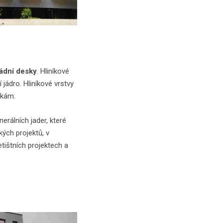
sádní desky
. Hliníkové
jádro. Hliníkové vrstvy
nkám.
rálních jader, které
kých projektů, v
tištních projektech a