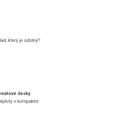
ad, který je odolný?
rmátové desky
teploty v kompaktní