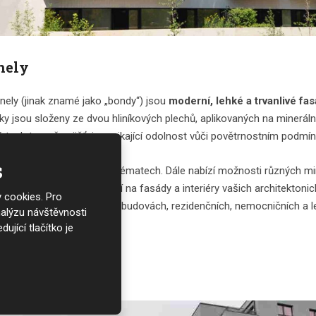
nely
nely (jinak znamé jako „bondy“) jsou
moderní, lehké a trvanlivé fa
y jsou složeny ze dvou hliníkových plechů, aplikovaných na minerální 
 teploty, což zajišťuje vynikající odolnost vůči povětrnostním podmí
s
rvách RAL a barevných schématech. Dále nabízí možnosti různých mine
osti A2, B1 a B2 pro použití na fasády a interiéry vašich architektonic
 cookies. Pro
emních image, soukromých budovách, rezidenčních, nemocničních a le
nalýzu návštěvnosti
.
ující tlačítko je