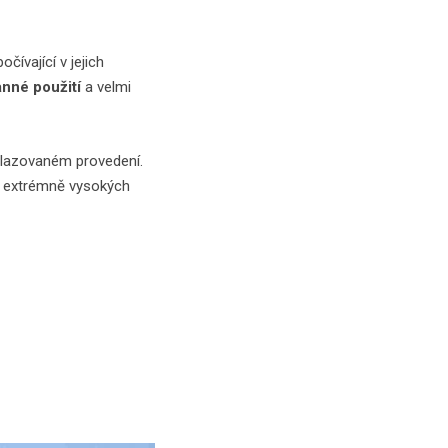
ívající v jejich
anné použití
a velmi
glazovaném provedení.
za extrémně vysokých