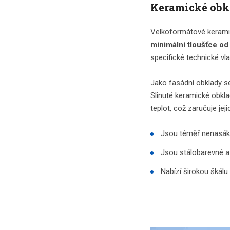
Keramické obk
Velkoformátové keramick
minimální tloušťce o
specifické technické vla
Jako fasádní obklady s
Slinuté keramické obkla
teplot, což zaručuje jeji
Jsou téměř nenasáka
Jsou stálobarevné a 
Nabízí širokou škálu