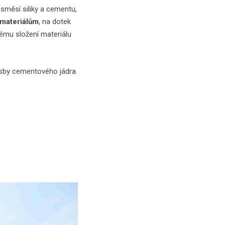
směsí siliky a cementu,
 materiálům
, na dotek
ému složení materiálu
esby cementového jádra.