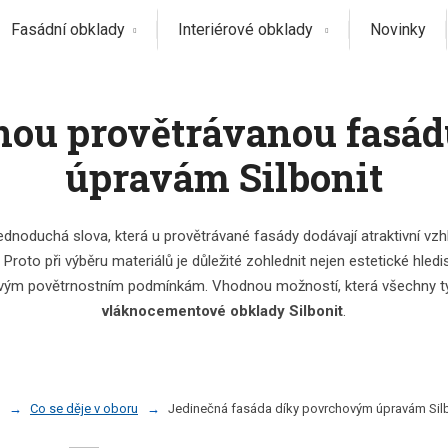
Fasádní obklady
Interiérové obklady
Novinky
čnou provětrávanou fas
úpravám Silbonit
 Jednoduchá slova, která u provětrávané fasády dodávají atraktivní 
. Proto při výběru materiálů je důležité zohlednit nejen estetické hledisk
ivým povětrnostním podmínkám. Vhodnou možností, která všechny tyt
vláknocementové obklady Silbonit
.
Co se děje v oboru
Jedinečná fasáda díky povrchovým úpravám Sil