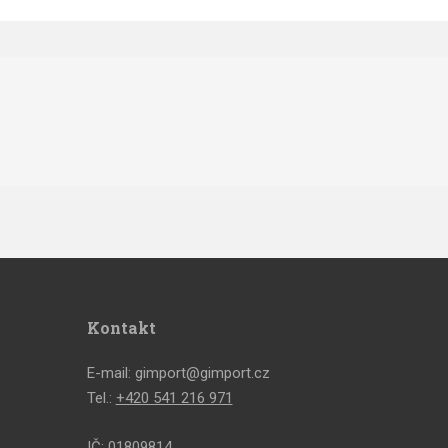
Kontakt
E-mail: gimport@gimport.cz
Tel.:
+420 541 216 971
IČ: 01809814