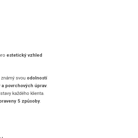
pro
estetický vzhled
je známý svou
odolností
v a povrchových úprav
.
dstavy každého klienta.
upraveny 5 způsoby
.