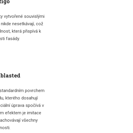
Rigo
ky vytvořené souvislými
nikde nesetkávají, což
nost, která přispívá k
sti fasády.
dblasted
e standardním povrchem
u, kterého dosahují
ciální úprava spočívá v
ým efektem je imitace
zachovávají všechny
tnosti.