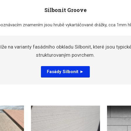
Silbonit Groove
 poznávacím znamením jsou hrubě vykartáčované drážky, cca 1mm h
líže na varianty fasádního obkladu Silbonit, které jsou typic
strukturovaným povrchem.
Fasády Silbonit ►