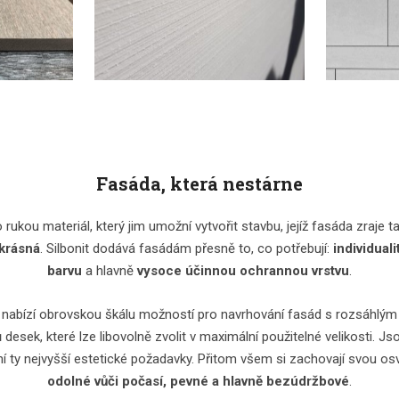
Fasáda, která nestárne
o rukou materiál, který jim umožní vytvořit stavbu, jejíž fasáda zraje ta
 krásná
. Silbonit dodává fasádám přesně to, co potřebují:
individuali
barvu
a hlavně
vysoce účinnou ochrannou vrstvu
.
t nabízí obrovskou škálu možností pro navrhování fasád s rozsáhl
esek, které lze libovolně zvolit v maximální použitelné velikosti. Jso
ní ty nejvyšší estetické požadavky. Přitom všem si zachovají svou os
odolné vůči počasí, pevné a hlavně bezúdržbové
.