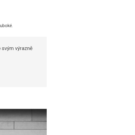
luboké.
ké svým výrazně