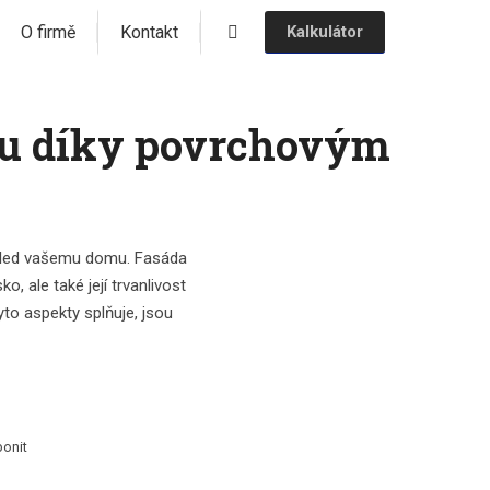
O firmě
Kontakt
Kalkulátor
ádu díky povrchovým
vzhled vašemu domu. Fasáda
o, ale také její trvanlivost
o aspekty splňuje, jsou
bonit