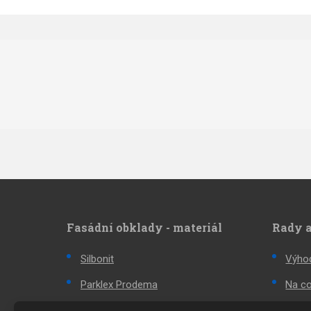
Fasádní obklady - materiál
Rady a
Silbonit
Výhod
Parklex Prodema
Na co
Kronoart
Inova