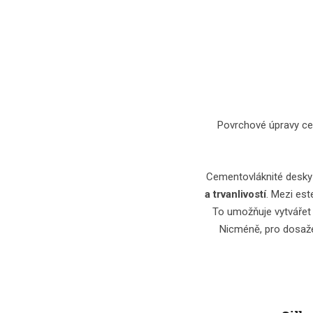
Povrchové úpravy ce
Cementovláknité desky 
a trvanlivostí
. Mezi es
To umožňuje vytvářet i
Nicméně, pro dosaže