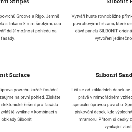
onit Stripes
Silbonit 
 povrchů Groove a Rigo. Jemně
Vytváří husté rovnoběžné přím
lu s linkami 8 mm širokými, cca
povrchovými frézami, které se 
áří další možnost pohledu na
dává panelu SILBONIT originál
fasády.
vytvoření jedinečno
nit Surface
Silbonit San
 úprava povrchu každé fasádní
Liší se od základních desek s
 zaujme na první pohled. Získáte
právě v mimořádném vzhled
chitektonické řešení pro fasádu
speciální úpravou povrchu. Spe
 zvláště vynikne v kombinaci s
pískování desek, kde výsledn
 obklady Silbonit.
mramoru. Přitom si desky 
vynikající vlas