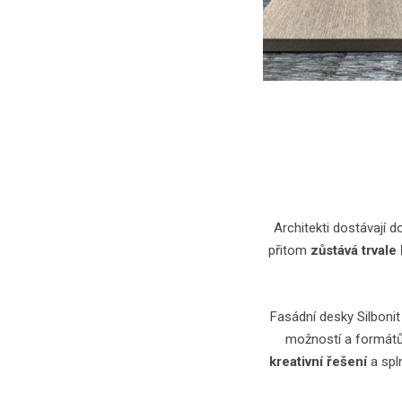
Architekti dostávají d
přitom
zůstává trvale
Fasádní desky Silboni
možností a formátů d
kreativní řešení
a spl