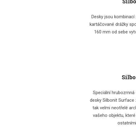
Silb
Desky jsou kombinací
kartáčované drážky spo
160 mm od sebe vytv
Silbo
Speciální hrubozrnná
desky Silbonit Surface
tak velmi neotřelé ar
vašeho objektu, které
ostatními