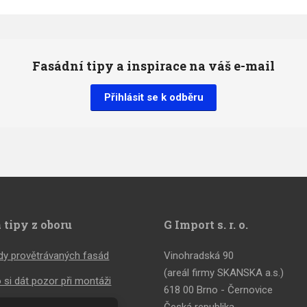
Fasádní tipy a inspirace na váš e-mail
Přihlásit se k odběru
 tipy z oboru
G Import s. r. o.
y provětrávaných fasád
Vinohradská 90
(areál firmy SKANSKA a.s.)
 si dát pozor při montáži
618 00 Brno - Černovice
tivní fasádní obklady
Česká republika