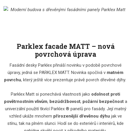
Parklex facade MATT – nová
povrchová úprava
Fasádní desky Parklex přináší novinku v podobě povrchové
úpravy, jedná se PARKLEX MATT. Novinka spočívá v
matném
povrchu
, který ještě více prezentuje právě povrch dřevěné dýhy.
Parklex Matt si ponechává vlastnosti jako
odolnost proti
povětrnostním vlivům
,
bezúdržbovost
,
požární bezpečnost
a
univerzální použití tkvící Parklex ® panelů pro fasády. Její matný
vzhled ukáže mnohem
přirozenější dřevěnou dýhu
jak ve
stínu, tak na plném slunci. Hodí se do exteriérů i interiérů, kde
nabídne skvělý pocit z přírodního materiálu.