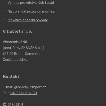
Výhody provětrávaných fasád
Na co si dát pozor při montáži
Inovativní fasádní obklady
G Import s. r. o.
Vinohradská 90
(areál firmy SKANSKA a.s.)
618 00 Brno - Černovice
Česká republika
Kontakt
E-mail: gimport@gimport.cz
Tel.:
+420 541 216 971
IČ: 01809814