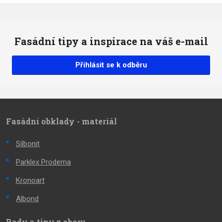
Fasádní tipy a inspirace na váš e-mail
Přihlásit se k odběru
Fasádní obklady - materiál
Silbonit
Parklex Prodema
Kronoart
Albond
Rady a tipy z oboru