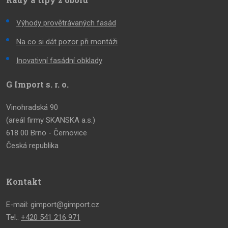
Výhody provětrávaných fasád
Na co si dát pozor při montáži
Inovativní fasádní obklady
G Import s. r. o.
Vinohradská 90
(areál firmy SKANSKA a.s.)
618 00 Brno - Černovice
Česká republika
Kontakt
E-mail: gimport@gimport.cz
Tel.:
+420 541 216 971