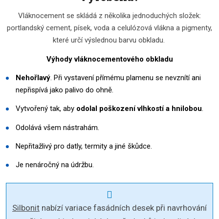
Vláknocement se skládá z několika jednoduchých složek:
portlandský cement, písek, voda a celulózová vlákna a pigmenty,
které určí výslednou barvu obkladu.
Výhody vláknocementového obkladu
Nehořlavý
. Při vystavení přímému plamenu se nevznítí ani
nepřispívá jako palivo do ohně.
Vytvořený tak, aby
odolal poškození vlhkostí a hnilobou
.
Odolává všem nástrahám.
Nepřitažlivý pro datly, termity a jiné škůdce.
Je nenáročný na údržbu.
Silbonit
nabízí variace fasádních desek při navrhování