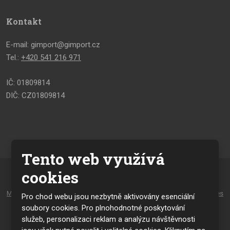
Kontakt
E-mail: gimport@gimport.cz
Tel.:
+420 541 216 971
IČ: 01809814
DIČ: CZ01809814
Tento web využívá
cookies
© 2026, vytvořila eBRÁNA s.r.o.
Mapa stránek
|
Podmínky použití
|
Zásady pro používání souborů cookies
Pro chod webu jsou nezbytně aktivovány esenciální
a osobních údajů
soubory cookies. Pro plnohodnotné poskytování
služeb, personalizaci reklam a analýzu návštěvnosti
VYROBILA