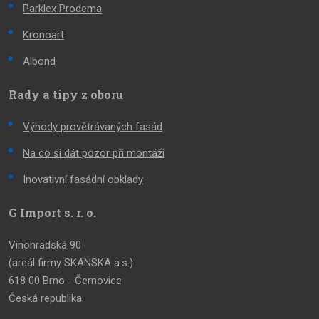
Parklex Prodema
Kronoart
Albond
Rady a tipy z oboru
Výhody provětrávaných fasád
Na co si dát pozor při montáži
Inovativní fasádní obklady
G Import s. r. o.
Vinohradská 90
(areál firmy SKANSKA a.s.)
618 00 Brno - Černovice
Česká republika