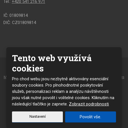
Tel.:
+420 541 216 971
IČ: 01809814
DIČ: CZ01809814
Tento web využívá
cookies
© 2026, vytvořila eBRÁNA s.r.o.
Mapa stránek
|
Podmínky použití
|
Zásady pro používání souborů cookies
Pro chod webu jsou nezbytně aktivovány esenciální
a osobních údajů
soubory cookies. Pro plnohodnotné poskytování
služeb, personalizaci reklam a analýzu návštěvnosti
VYROBILA
jsou však nutné povolit i volitelné cookies. Kliknutím na
následující tlačítko je zapnete.
Zobrazit podrobnosti
Tento web je chráněn pomocí Google ReCAPTCHA a platí pro něj
Nastavení
Povolit vše.
zásady ochrany osobních údajů
a
smluvní podmínky
společnosti Google.