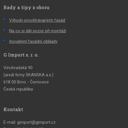
Rady a tipy z oboru
Výhody provětrávaných fasád
Na co si dát pozor při montáži
Inovativní fasádní obklady
G Import s. r. o.
Vinohradská 90
(areál firmy SKANSKA a.s.)
618 00 Brno - Černovice
Česká republika
Kontakt
E-mail: gimport@gimport.cz